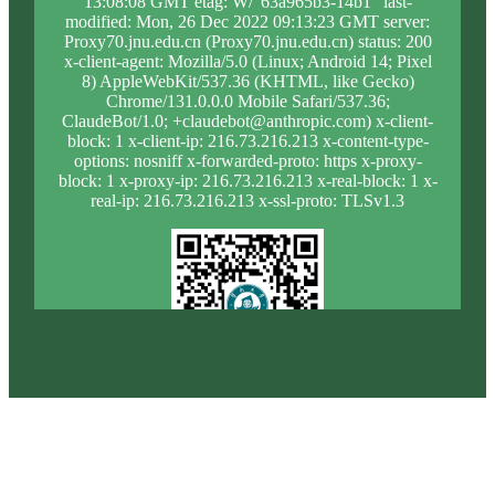
13:08:08 GMT etag: W/"63a965b3-14b1" last-
modified: Mon, 26 Dec 2022 09:13:23 GMT server:
Proxy70.jnu.edu.cn (Proxy70.jnu.edu.cn) status: 200
x-client-agent: Mozilla/5.0 (Linux; Android 14; Pixel
8) AppleWebKit/537.36 (KHTML, like Gecko)
Chrome/131.0.0.0 Mobile Safari/537.36;
ClaudeBot/1.0; +claudebot@anthropic.com) x-client-
block: 1 x-client-ip: 216.73.216.213 x-content-type-
options: nosniff x-forwarded-proto: https x-proxy-
block: 1 x-proxy-ip: 216.73.216.213 x-real-block: 1 x-
real-ip: 216.73.216.213 x-ssl-proto: TLSv1.3